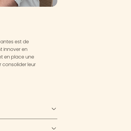
vantes est de
nt innover en
nt en place une
 consolider leur
igence et de celle des