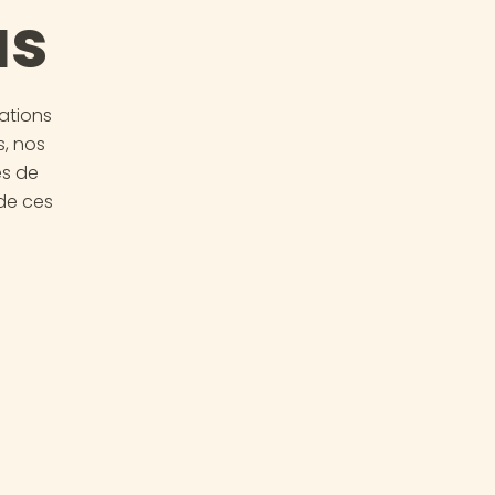
us
ations
s, nos
ès de
de ces