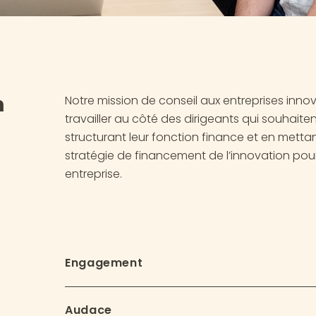
n
Notre mission de conseil aux entreprises inno
travailler au côté des dirigeants qui souhaite
structurant leur fonction finance et en metta
stratégie de financement de l’innovation pour
entreprise.
Engagement
Notre implication est à la hauteur de notre ex
Audace
dirigeants d’entreprises innovantes.